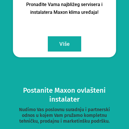
Pronađite Vama najbližeg servisera i
instalatera Maxon klima uređaja!
Više
Postanite Maxon ovlašteni
instalater
Nudimo Vas poslovnu suradnju i partnerski
odnos u kojem Vam pružamo kompletnu
tehničku, prodajnu i marketinšku podršku.